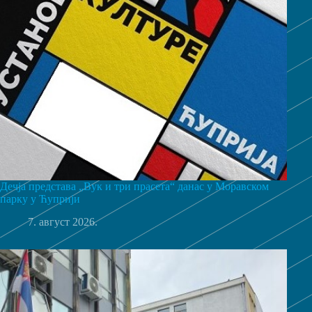
Дечја представа „Вук и три прасета“ данас у Моравском
парку у Ћуприји
7. август 2026.