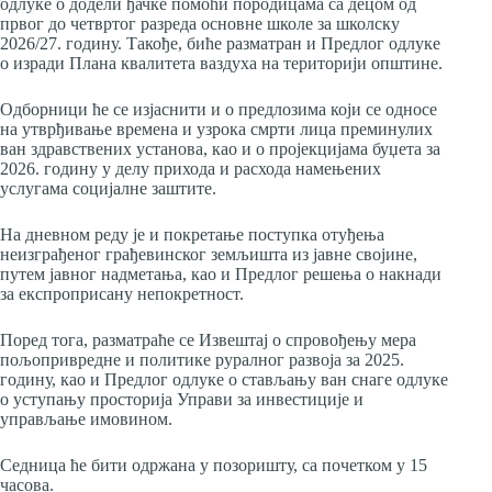
одлуке о додели ђачке помоћи породицама са децом од
првог до четвртог разреда основне школе за школску
2026/27. годину. Такође, биће разматран и Предлог одлуке
о изради Плана квалитета ваздуха на територији општине.
Одборници ће се изјаснити и о предлозима који се односе
на утврђивање времена и узрока смрти лица преминулих
ван здравствених установа, као и о пројекцијама буџета за
2026. годину у делу прихода и расхода намењених
услугама социјалне заштите.
На дневном реду је и покретање поступка отуђења
неизграђеног грађевинског земљишта из јавне својине,
путем јавног надметања, као и Предлог решења о накнади
за експроприсану непокретност.
Поред тога, разматраће се Извештај о спровођењу мера
пољопривредне и политике руралног развоја за 2025.
годину, као и Предлог одлуке о стављању ван снаге одлуке
о уступању просторија Управи за инвестиције и
управљање имовином.
Седница ће бити одржана у позоришту, са почетком у 15
часова.