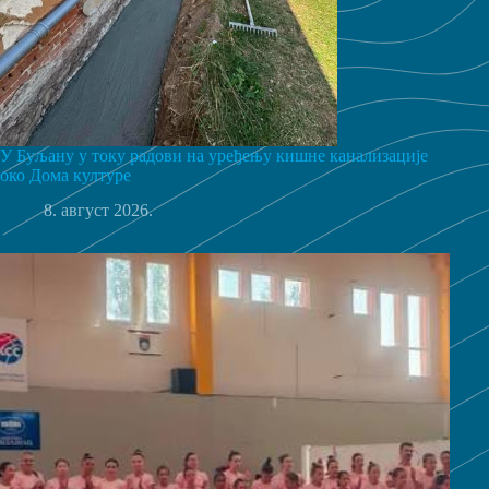
У Буљану у току радови на уређењу кишне канализације
око Дома културе
8. август 2026.