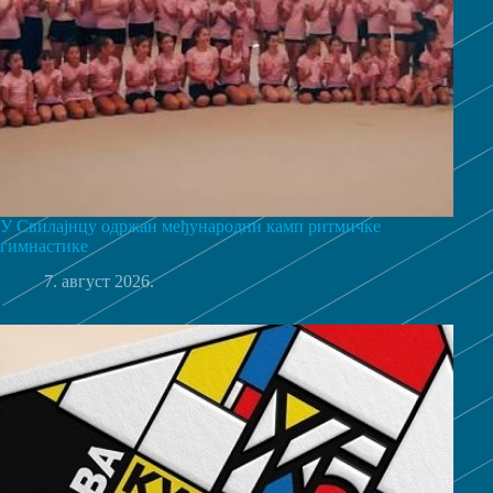
У Свилајнцу одржан међународни камп ритмичке
гимнастике
7. август 2026.