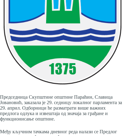
Председница Скупштине општине Параћин, Славица
Јовановић, заказала је 29. седницу локалног парламента за
29. април. Одборници ће разматрати више важних
предлога одлука и извештаја од значаја за грађане и
функционисање општине.
Међу кључним тачкама дневног реда налази се Предлог