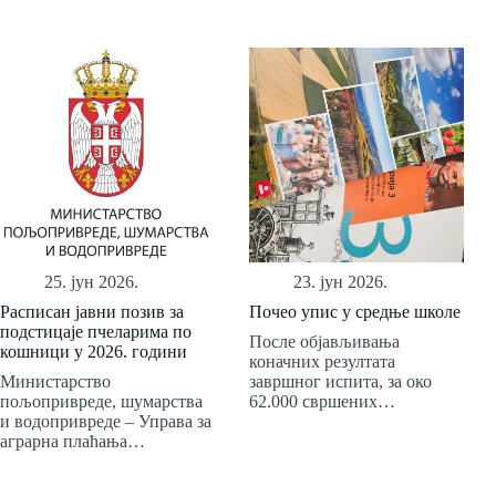
25. јун 2026.
23. јун 2026.
Расписан јавни позив за
Почео упис у средње школе
подстицаје пчеларима по
После објављивања
кошници у 2026. години
коначних резултата
Министарство
завршног испита, за око
пољопривреде, шумарства
62.000 свршених…
и водопривреде – Управа за
аграрна плаћања…