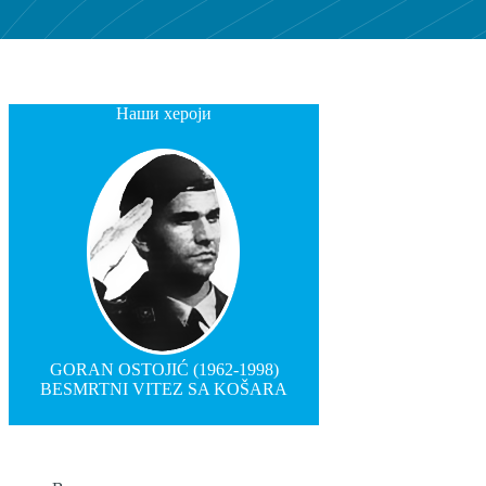
Наши хероји
GORAN OSTOJIĆ (1962-1998)
BESMRTNI VITEZ SA KOŠARA