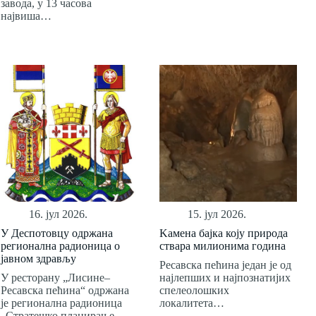
завода, у 13 часова
највиша…
16. јул 2026.
15. јул 2026.
У Деспотовцу одржана
Kамена бајка коју природа
регионална радионица о
ствара милионима година
јавном здрављу
Ресавска пећина један је од
У ресторану „Лисине–
најлепших и најпознатијих
Ресавска пећина“ одржана
спелеолошких
је регионална радионица
локалитета…
„Стратешко планирање…