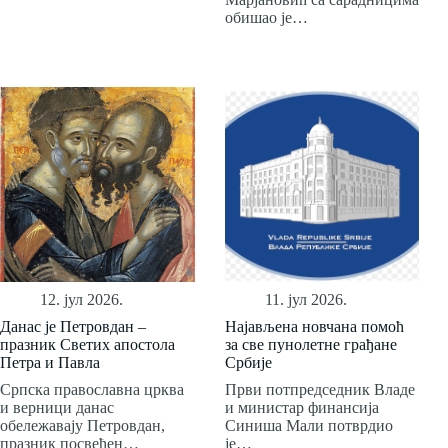
обишао је…
12. јул 2026.
11. јул 2026.
Данас је Петровдан –
Најављена новчана помоћ
празник Светих апостола
за све пунолетне грађане
Петра и Павла
Србије
Српска православна црква
Први потпредседник Владе
и верници данас
и министар финансија
обележавају Петровдан,
Синиша Мали потврдио
празник посвећен…
је…