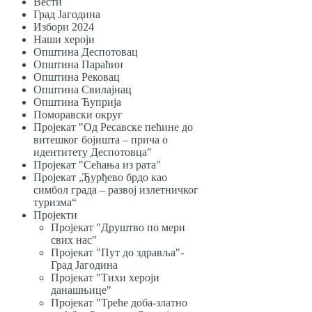
Вести
Град Јагодина
Избори 2024
Наши хероји
Општина Деспотовац
Општина Параћин
Општина Рековац
Општина Свилајнац
Општина Ћуприја
Поморавски округ
Пројекат "Од Ресавске пећине до
витешког бојишта – прича о
идентитету Деспотовца"
Пројекат "Сећања из рата"
Пројекат „Ђурђево брдо као
симбол града – развој излетничког
туризма“
Пројекти
Пројекат "Друштво по мери
свих нас"
Пројекат "Пут до здравља"-
Град Јагодина
Пројекат "Тихи хероји
данашњице"
Пројекат "Треће доба-златно