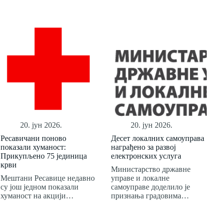
20. јун 2026.
20. јун 2026.
Ресавичани поново
Десет локалних самоуправа
показали хуманост:
награђено за развој
Прикупљено 75 јединица
електронских услуга
крви
Министарство државне
Мештани Ресавице недавно
управе и локалне
су још једном показали
самоуправе доделило је
хуманост на акцији…
признања градовима…