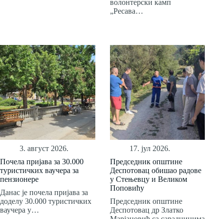
волонтерски камп
„Ресава…
3. август 2026.
17. јул 2026.
Почела пријава за 30.000
Председник општине
туристичких ваучера за
Деспотовац обишао радове
пензионере
у Стењевцу и Великом
Поповићу
Данас је почела пријава за
доделу 30.000 туристичких
Председник општине
ваучера у…
Деспотовац др Златко
Марјановић са сарадницима