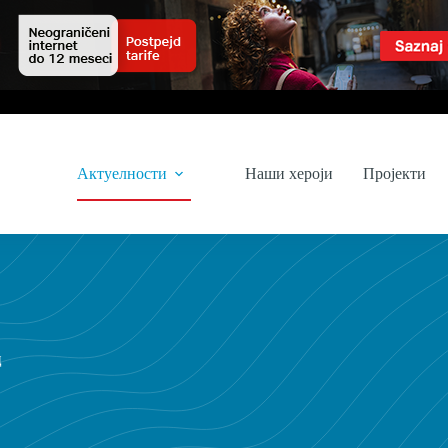
Актуелности
Наши хероји
Пројекти
ц