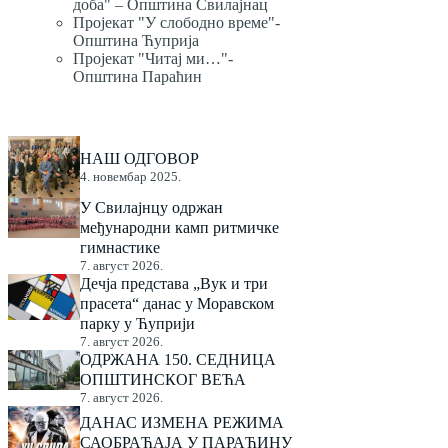
доба" – Општина Свилајнац
Пројекат "У слободно време"-
Општина Ћуприја
Пројекат "Читај ми…"-
Општина Параћин
НАШ ОДГОВОР
4. новембар 2025.
У Свилајнцу одржан
међународни камп ритмичке
гимнастике
7. август 2026.
Дечја представа „Вук и три
прасета“ данас у Моравском
парку у Ћуприји
7. август 2026.
ОДРЖАНА 150. СЕДНИЦА
ОПШТИНСКОГ ВЕЋА
7. август 2026.
ДАНАС ИЗМЕНА РЕЖИМА
САОБРАЋАЈА У ПАРАЋИНУ