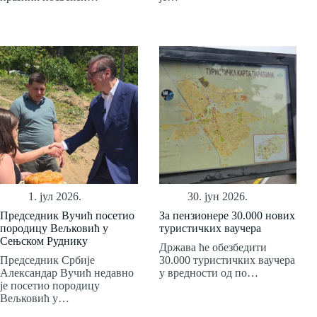
1. јул 2026.
30. јун 2026.
Председник Вучић посетио
За пензионере 30.000 нових
породицу Вељковић у
туристичких ваучера
Сењском Руднику
Држава ће обезбедити
Председник Србије
30.000 туристичких ваучера
Александар Вучић недавно
у вредности од по…
је посетио породицу
Вељковић у…