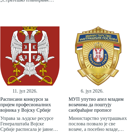
11. јул 2026.
6. јул 2026.
Расписани конкурси за
МУП упутио апел младим
пријем професионалних
возачима да поштују
војника у Војску Србије
саобраћајне прописе
Управа за људске ресурсе
Министарство унутрашњих
Генералштаба Војске
послова позвало је све
Србије расписала је јавне…
возаче, а посебно младе,…