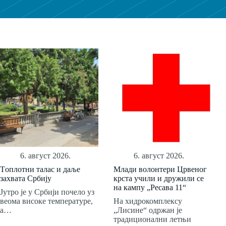
6. август 2026.
6. август 2026.
Tоплотни талас и даље
Млади волонтери Црвеног
захвата Србију
крста учили и дружили се
на кампу „Ресава 11“
Јутро је у Србији почело уз
веома високе температуре,
На хидрокомплексу
а…
„Лисине“ одржан је
традиционални летњи