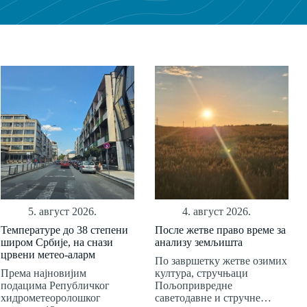
5. август 2026.
4. август 2026.
Температуре до 38 степени
После жетве право време за
широм Србије, на снази
анализу земљишта
црвени метео-аларм
По завршетку жетве озимих
Према најновијим
култура, стручњаци
подацима Републичког
Пољопривредне
хидрометеоролошког
саветодавне и стручне…