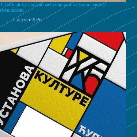
У Свилајнцу одржан међународни камп ритмичке
гимнастике
7. август 2026.