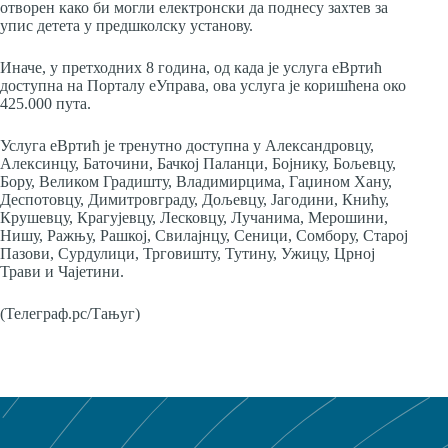
отворен како би могли електронски да поднесу захтев за
упис детета у предшколску установу.
Иначе, у претходних 8 година, од када је услуга еВртић
доступна на Порталу еУправа, ова услуга је коришћена око
425.000 пута.
Услуга еВртић је тренутно доступна у Александровцу,
Алексинцу, Баточини, Бачкој Паланци, Бојнику, Бољевцу,
Бору, Великом Градишту, Владимирцима, Гаџином Хану,
Деспотовцу, Димитровграду, Дољевцу, Јагодини, Книћу,
Крушевцу, Крагујевцу, Лесковцу, Лучанима, Мерошини,
Нишу, Ражњу, Рашкој, Свилајнцу, Сеници, Сомбору, Старој
Пазови, Сурдулици, Трговишту, Тутину, Ужицу, Црној
Трави и Чајетини.
(Телеграф.рс/Тањуг)