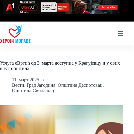
Skip
to
content
Услуга еВртић од 3. марта доступна у Крагујевцу и у ових
шест општина
11. март 2025.
Вести
,
Град Јагодина
,
Општина Деспотовац
,
Општина Свилајнац