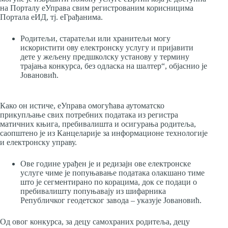
на Порталу еУправа свим регистрованим корисницима
Портала еИД, тј. еГрађанима.
Родитељи, старатељи или хранитељи могу
искористити ову електронску услугу и пријавити
дете у жељену предшколску установу у термину
трајања конкурса, без одласка на шалтер“, објаснио је
Јовановић.
Како он истиче, еУправа омогућава аутоматско
прикупљање свих потребних података из регистра
матичних књига, пребивалишта и осигурања родитеља,
саопштено је из Канцеларије за информационе технологије
и електронску управу.
Ове године урађен је и редизајн ове електронске
услуге чиме је попуњавање података олакшано тиме
што је сегментирано по корацима, док се подаци о
пребивалишту попуњавају из шифарника
Републичког геодетског завода – указује Јовановић.
Од овог конкурса, за децу самохраних родитеља, децу