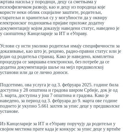
жртава насиља у породици, децу са сметњама у
психофизичком развоју, као и децу из породица које
користе неки облик социјалне заштите, родитељи,
старатељи и хранитељи су у могућности да у оквиру
електронског подношења пријаве приложе додатну
документацију којом доказују наведени статус, наведено је
у саопштењу Канцеларије за ИТ и еУправу.
Услови су исти уколико родитељи имају специфичности за
доказивање, као што је, рецимо, радно-правни статус или је
један од родитеља странац. Како је наведено, комплетна
процедура се завршава електронски, без потребе да се
додатна документација шаље на мејл предшколској
установи или да се лично доноси.
Подсетимо, ова услуга је од 3. фебруара 2025. године била
доступна у 28 општина и градова широм Србије, док је од
3. марта, доступна у још 7 општина и градова. Како је
наведено, за период од 3. фебруара до 9. марта ове године
поднето је укупно 5.661 захтев за упис деце у предшколске
установе.
Из Канцеларије за ИТ и еУправу поручују да родитељи у
својим местима прате када је конкурс за упис деце у вртиће