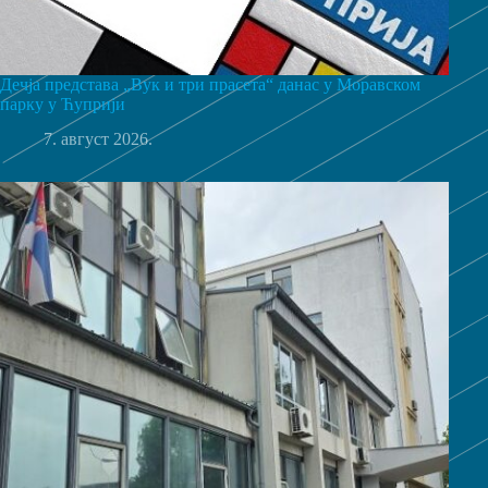
Дечја представа „Вук и три прасета“ данас у Моравском
парку у Ћуприји
7. август 2026.