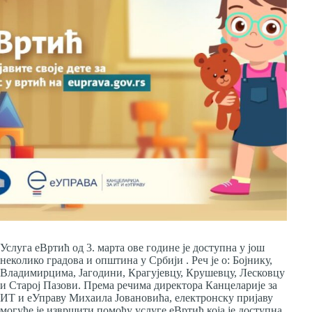
Услуга еВртић од 3. марта ове године је доступна у још
неколико градова и општина у Србији . Реч је о: Бојнику,
Владимирцима, Јагодини, Крагујевцу, Крушевцу, Лесковцу
и Старој Пазови. Према речима директора Канцеларије за
ИТ и еУправу Михаила Јовановића, електронску пријаву
могуће је извршити помоћу услуге еВртић која је доступна