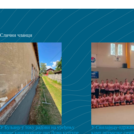
Слични чланци
У Буљану у току радови на уређењу
У Свилајнцу одржан
кишне канализације око Дома културе
камп ритмичке гимн