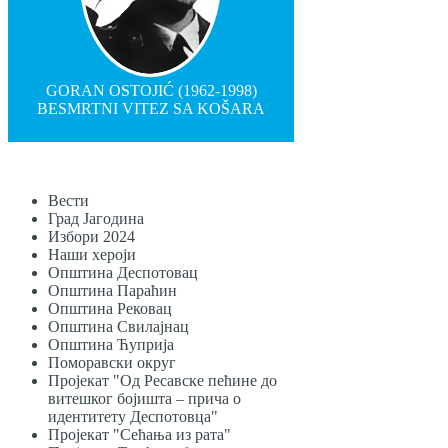
GORAN OSTOJIĆ (1962-1998)
BESMRTNI VITEZ SA KOŠARA
Вести
Град Јагодина
Избори 2024
Наши хероји
Општина Деспотовац
Општина Параћин
Општина Рековац
Општина Свилајнац
Општина Ћуприја
Поморавски округ
Пројекат "Од Ресавске пећине до
витешког бојишта – прича о
идентитету Деспотовца"
Пројекат "Сећања из рата"