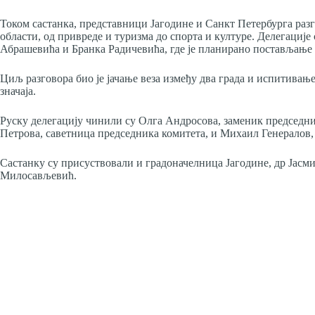
Током састанка, представници Јагодине и Санкт Петербурга раз
области, од привреде и туризма до спорта и културе. Делегације
Абрашевића и Бранка Радичевића, где је планирано постављање 
Циљ разговора био је јачање веза између два града и испитивање
значаја.
Руску делегацију чинили су Олга Андросова, заменик председни
Петрова, саветница председника комитета, и Михаил Генералов,
Састанку су присуствовали и градоначелница Јагодине, др Јасми
Милосављевић.