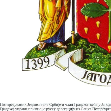
Потпредседник Јединствене Србије и члан Градског већа у Јаго
Градској управи примио је руску делегацију из Санкт Петербурга