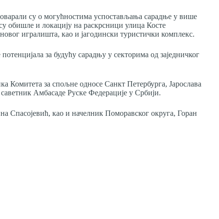
говарали су о могућностима успостављања сарадње у више
 су обишле и локацију на раскрсници улица Косте
новог игралишта, као и јагодински туристички комплекс.
 потенцијала за будућу сарадњу у секторима од заједничког
ка Комитета за спољне односе Санкт Петербурга, Јарослава
 саветник Амбасаде Руске Федерације у Србији.
на Спасојевић, као и начелник Поморавског округа, Горан