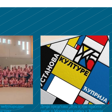
 међународни
Дечја представа „Вук и три прасета“
астике
данас у Моравском парку у Ћуприји