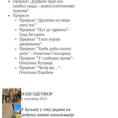
Пројекат „Ђурђево брдо као
симбол града – развој излетничког
туризма“
Пројекти
Пројекат "Друштво по мери
свих нас"
Пројекат "Пут до здравља"-
Град Јагодина
Пројекат "Тихи хероји
данашњице"
Пројекат "Треће доба-златно
доба" – Општина Свилајнац
Пројекат "У слободно време"-
Општина Ћуприја
Пројекат "Читај ми…"-
Општина Параћин
НАШ ОДГОВОР
4. новембар 2025.
У Буљану у току радови на
уређењу кишне канализације