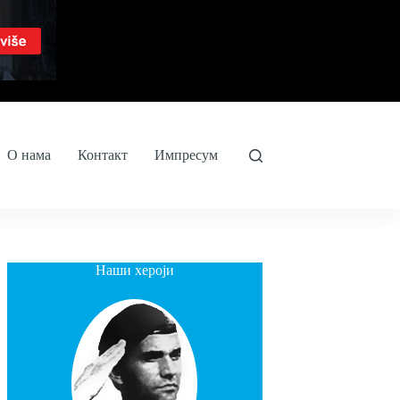
О нама
Контакт
Импресум
Наши хероји