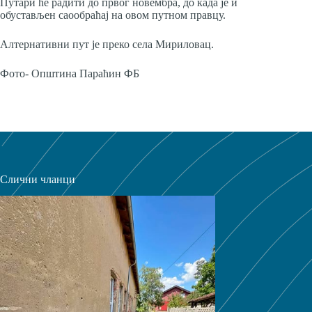
Путари ће радити до првог новембра, до када је и
обустављен саообраћај на овом путном правцу.
Алтернативни пут је преко села Мириловац.
Фото- Општина Параћин ФБ
Слични чланци