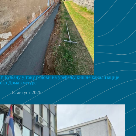
У Буљану у току радови на уређењу кишне канализације
око Дома културе
8. август 2026.