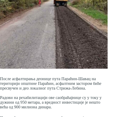
После асфалтирања деонице пута Параћин-Шавац на
територији општине Параћин, асфалтним застором биће
пресвучен и део локалног пута Стрижа-Лебина.
Радови на рехабилитацији ове саобраћајнице су у току у
дужини од 950 метара, а вредност инвестиције је нешто
већа од 900 милиона динара.