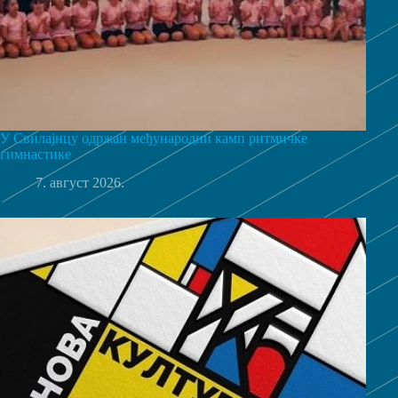
У Свилајнцу одржан међународни камп ритмичке
гимнастике
7. август 2026.