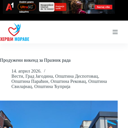
Skip
to
content
Продужени викенд за Празник рада
14. април 2026.
Вести
,
Град Јагодина
,
Општина Деспотовац
,
Општина Параћин
,
Општина Рековац
,
Општина
Свилајнац
,
Општина Ћуприја