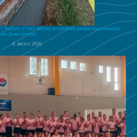
У Буљану у току радови на уређењу кишне канализације
око Дома културе
8. август 2026.