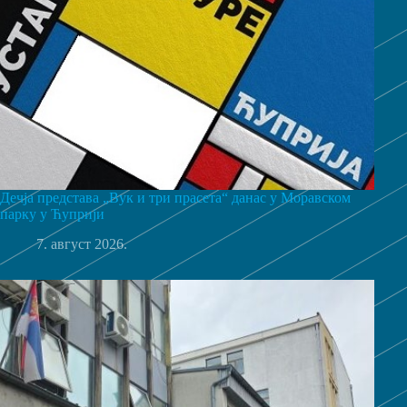
Дечја представа „Вук и три прасета“ данас у Моравском
парку у Ћуприји
7. август 2026.