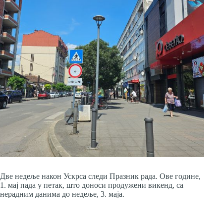
Две недеље након Ускрса следи Празник рада. Ове године,
1. мај пада у петак, што доноси продужени викенд, са
нерадним данима до недеље, 3. маја.