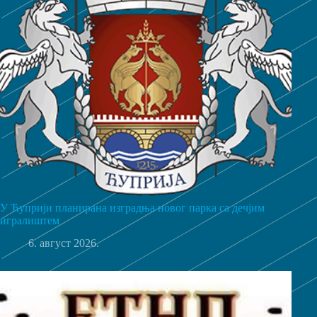
У Ћуприји планирана изградња новог парка са дечјим
игралиштем
6. август 2026.