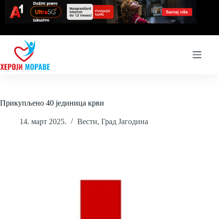
Skip
to
content
Прикупљено 40 јединица крви
14. март 2025.
Вести
,
Град Јагодина