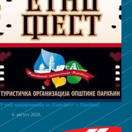
У току пријављивање за „Етно-фест“ у Параћину
6. август 2026.