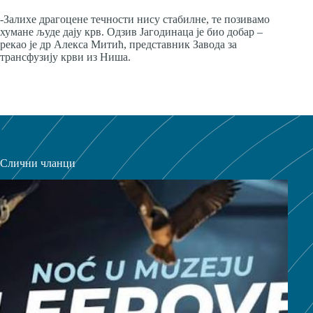
-Залихе драгоцене течности нису стабилне, те позивамо
хумане људе дају крв. Одзив Јагодинаца је био добар –
рекао је др Алекса Митић, представник Завода за
трансфузију крви из Ниша.
Слични чланци