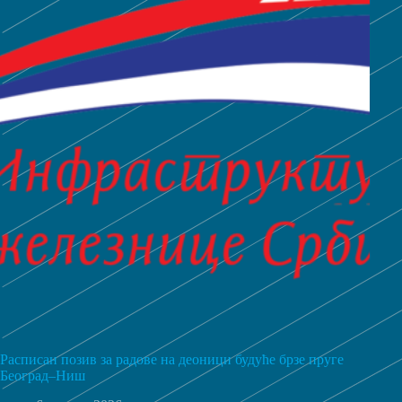
Расписан позив за радове на деоници будуће брзе пруге
Београд–Ниш