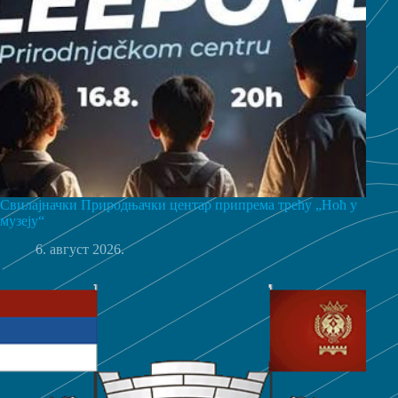
Свилајначки Природњачки центар припрема трећу „Ноћ у
музеју“
6. август 2026.