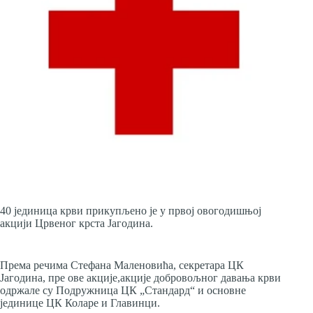
40 јединица крви прикупљено је у првој овогодишњој
акцији Црвеног крста Јагодина.
Према речима Стефана Маленовића, секретара ЦК
Јагодина, пре ове акције,акције добровољног давања крви
одржале су Подружница ЦК „Стандард“ и основне
јединице ЦК Коларе и Главинци.