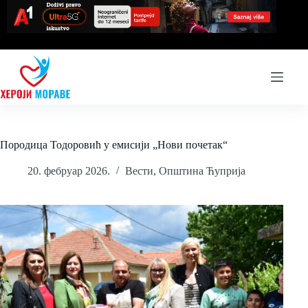
Skip
to
content
Породица Тодоровић у емисији „Нови почетак“
20. фебруар 2026.
Вести
,
Општина Ћуприја