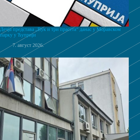
Дечја представа „Вук и три прасета“ данас у Моравском
парку у Ћуприји
7. август 2026.