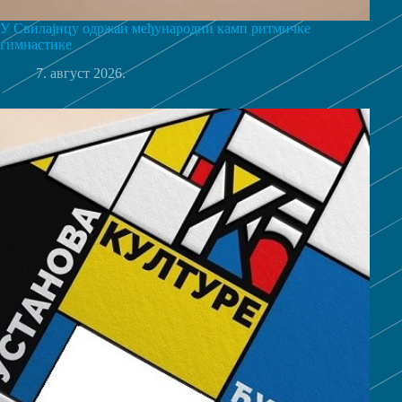
У Свилајнцу одржан међународни камп ритмичке
гимнастике
7. август 2026.