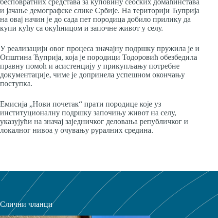
бесповратних средстава за куповину сеоских домаћинстава
и јачање демографске слике Србије. На територији Ћуприја
на овај начин је до сада пет породица добило прилику да
купи кућу са окућницом и започне живот у селу.
У реализацији овог процеса значајну подршку пружила је и
Општина Ћуприја, која је породици Тодоровић обезбедила
правну помоћ и асистенцију у прикупљању потребне
документације, чиме је допринела успешном окончању
поступка.
Емисија „Нови почетак“ прати породице које уз
институционалну подршку започињу живот на селу,
указујући на значај заједничког деловања републичког и
локалног нивоа у очувању руралних средина.
Слични чланци