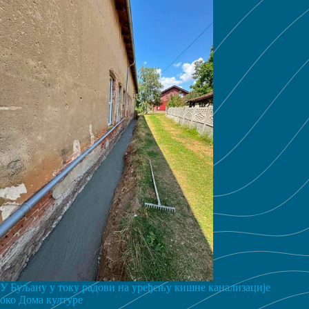
У Буљану у току радови на уређењу кишне канализације
око Дома културе