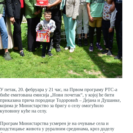
У петак, 20. фебруара у 21 час, на Првом програму РТС-а
биће емитована емисија „Нови почетак“, у којој ће бити
приказана прича породице Тодоровић – Дејана и Душанке,
којима је Министарство за бригу о селу омогућило
куповину куће на селу.
Програм Министарства усмерен је на очување села и
подстицање живота у руралним срединама, кроз доделу