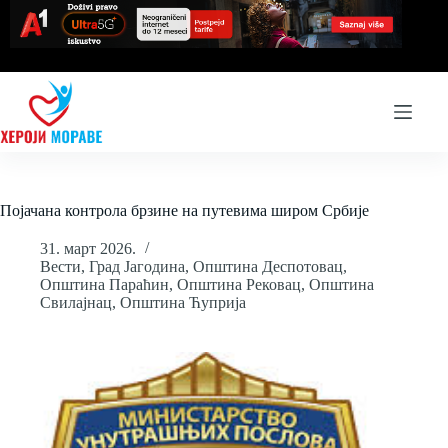
Skip
to
content
Појачана контрола брзине на путевима широм Србије
31. март 2026.
Вести
,
Град Јагодина
,
Општина Деспотовац
,
Општина Параћин
,
Општина Рековац
,
Општина
Свилајнац
,
Општина Ћуприја