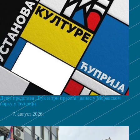
Дечја представа „Вук и три прасета“ данас у Моравском
парку у Ћуприји
7. август 2026.