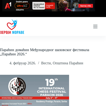
Skip
to
content
Параћин домаћин Међународног шаховског фестивала
„Параћин 2026.“
4. фебруар 2026.
Вести
,
Општина Параћин