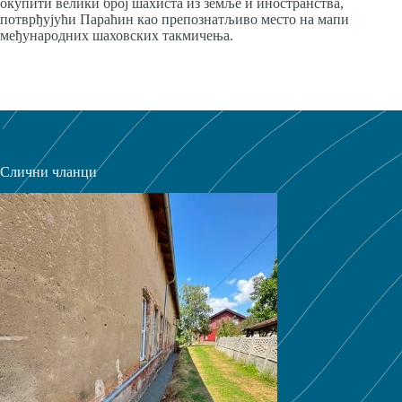
окупити велики број шахиста из земље и иностранства,
потврђујући Параћин као препознатљиво место на мапи
међународних шаховских такмичења.
Слични чланци