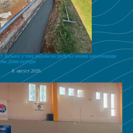
У Буљану у току радови на уређењу кишне канализације
око Дома културе
8. август 2026.