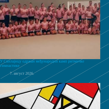
У Свилајнцу одржан међународни камп ритмичке
гимнастике
7. август 2026.