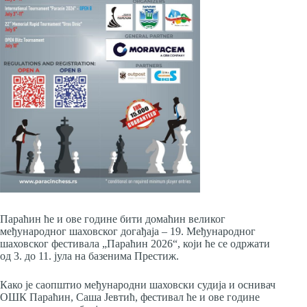
Параћин ће и ове године бити домаћин великог
међународног шаховског догађаја – 19. Међународног
шаховског фестивала „Параћин 2026“, који ће се одржати
од 3. до 11. јула на базенима Престиж.
Како је саопштио међународни шаховски судија и оснивач
ОШК Параћин, Саша Јевтић, фестивал ће и ове године