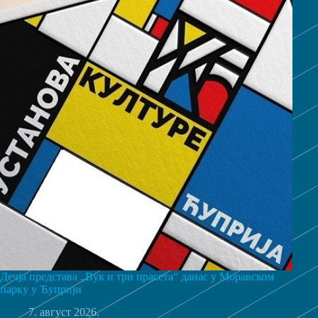
Дечја представа „Вук и три прасета“ данас у Моравском
парку у Ћуприји
7. август 2026.