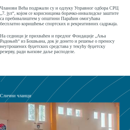
Чланови Већа подржали су и одлуку Управног одбора СРЦ
„7. јул“, којом се корисницима борачко-инвалидске заштите
са пребивалиштем у општини Параћин омогућава
бесплатно коришћење спортских и рекреативних садржаја.
На седници је прихваћен и предлог Фондације „Ања
Радоњић“ из Бошњана, док је донето и решење о преносу
неутрошених буџетских средстава у текућу буџетску
резерву, ради њихове даље расподеле.
Слични чланци