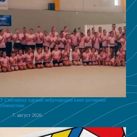
У Свилајнцу одржан међународни камп ритмичке
гимнастике
7. август 2026.