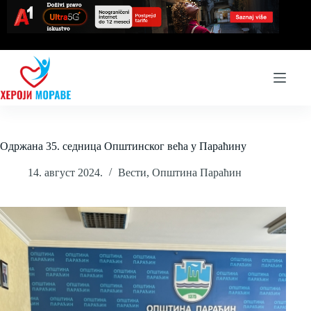
Skip
to
content
Одржана 35. седница Општинског већа у Параћину
14. август 2024.
Вести
,
Општина Параћин