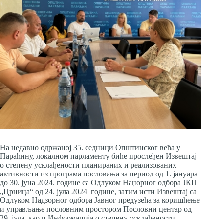
На недавно одржаној 35. седници Општинског већа у
Параћину, локалном парламенту биће прослеђен Извештај
о степену усклађености планираних и реализованих
активности из програма пословања за период од 1. јануара
до 30. јуна 2024. године са Одлуком Наџорног одбора ЈКП
„Црница“ од 24. јула 2024. године, затим исти Извештај са
Одлуком Надзорног одбора Јавног предузећа за коришћење
и управљање пословним простором Пословни центар од
29. јула, као и Информација о степену усклађености