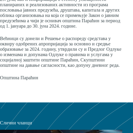
планираних и реализованих активности из програма
пословања јавних предузећа, друштава, капитала и других
облика организовања на која се примењује Закон о јавним
предузећима а чији је оснивач општина Параћин за период
од 1. јануара до 30. јуна 2024. године.
Већници су донели и Решење о распореду средстава у
оквиру одобрених апропријација за основно и средње
образовање за 2024. годину, утврдили су и Предлог Одлуке
о изменама и допунама Одлуке о правима и услугама у
социјалној заштити општине Параћин, Скупштини
општине на давање сагласности, као допуну дневног реда.
Општина Параћин
Слични чланци