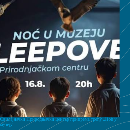
Свилајначки Природњачки центар припрема трећу „Ноћ у
музеју“