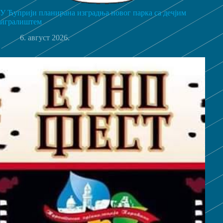
У Ћуприји планирана изградња новог парка са дечјим
игралиштем
6. август 2026.