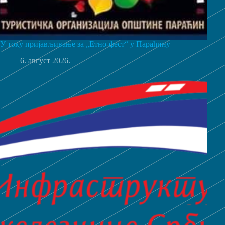
У току пријављивање за „Етно-фест“ у Параћину
6. август 2026.