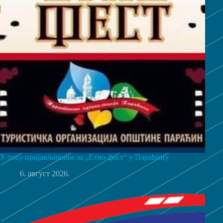
У току пријављивање за „Етно-фест“ у Параћину
6. август 2026.