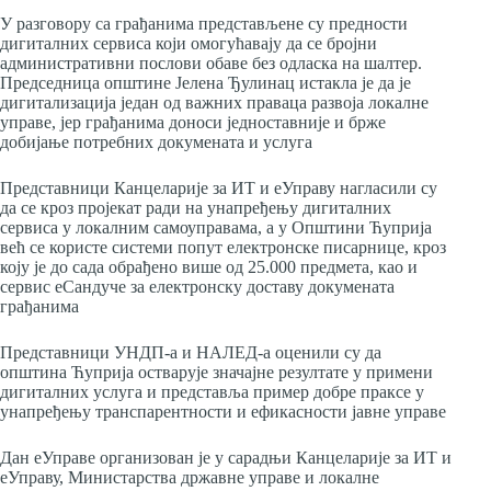
У разговору са грађанима представљене су предности
дигиталних сервиса који омогућавају да се бројни
административни послови обаве без одласка на шалтер.
Председница општине Јелена Ђулинац истакла је да је
дигитализација један од важних праваца развоја локалне
управе, јер грађанима доноси једноставније и брже
добијање потребних докумената и услуга
Представници Канцеларије за ИТ и еУправу нагласили су
да се кроз пројекат ради на унапређењу дигиталних
сервиса у локалним самоуправама, а у Општини Ћуприја
већ се користе системи попут електронске писарнице, кроз
коју је до сада обрађено више од 25.000 предмета, као и
сервис еСандуче за електронску доставу докумената
грађанима
Представници УНДП-а и НАЛЕД-а оценили су да
општина Ћуприја остварује значајне резултате у примени
дигиталних услуга и представља пример добре праксе у
унапређењу транспарентности и ефикасности јавне управе
Дан еУправе организован је у сарадњи Канцеларије за ИТ и
еУправу, Министарства државне управе и локалне