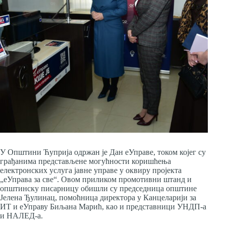
У Општини Ћуприја одржан је Дан еУправе, током којег су
грађанима представљене могућности коришћења
електронских услуга јавне управе у оквиру пројекта
„еУправа за све“. Овом приликом промотивни штанд и
општинску писарницу обишли су председница општине
Јелена Ђулинац, помоћница директора у Канцеларији за
ИТ и еУправу Биљана Марић, као и представници УНДП-а
и НАЛЕД-а.