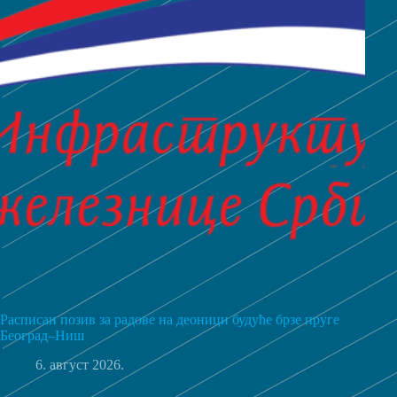
Расписан позив за радове на деоници будуће брзе пруге
Београд–Ниш
6. август 2026.