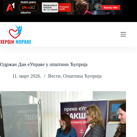
Skip
to
content
Одржан Дан еУправе у општини Ћуприја
11. март 2026.
Вести
,
Општина Ћуприја