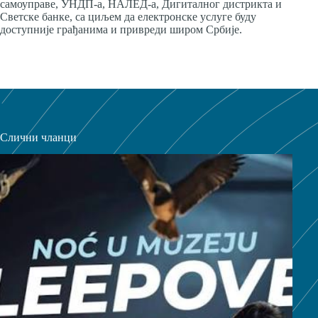
самоуправе, УНДП-а, НАЛЕД-а, Дигиталног дистрикта и
Светске банке, са циљем да електронске услуге буду
доступније грађанима и привреди широм Србије.
Слични чланци