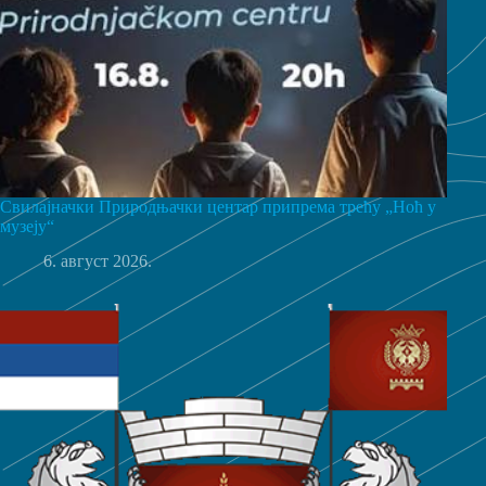
Свилајначки Природњачки центар припрема трећу „Ноћ у
музеју“
6. август 2026.