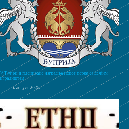
У Ћуприји планирана изградња новог парка са дечјим
игралиштем
6. август 2026.