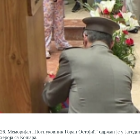
26. Меморијал „Потпуковник Горан Остојић“ одржан је у Јагоди
хероја са Кошара.