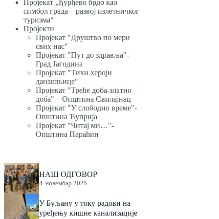
Пројекат „Ђурђево брдо као
симбол града – развој излетничког
туризма“
Пројекти
Пројекат "Друштво по мери
свих нас"
Пројекат "Пут до здравља"-
Град Јагодина
Пројекат "Тихи хероји
данашњице"
Пројекат "Треће доба-златно
доба" – Општина Свилајнац
Пројекат "У слободно време"-
Општина Ћуприја
Пројекат "Читај ми…"-
Општина Параћин
НАШ ОДГОВОР
4. новембар 2025.
У Буљану у току радови на
уређењу кишне канализације