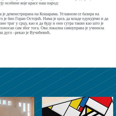
ју особине које красе наш народ:
ја је демонстрирана на Кошарама. Углавном се базира на
о је био Горан Остојић. Нама је циљ да младе едукујемо и да
ане траг у срцу, као и да буду и они сутра такви као што је
поносан сам због тога. Ова локална самоуправа је учинила
ош дуго –рекао је Вучићевић.