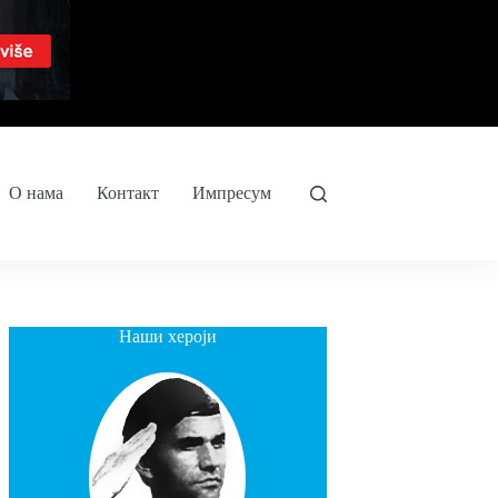
О нама
Контакт
Импресум
Наши хероји