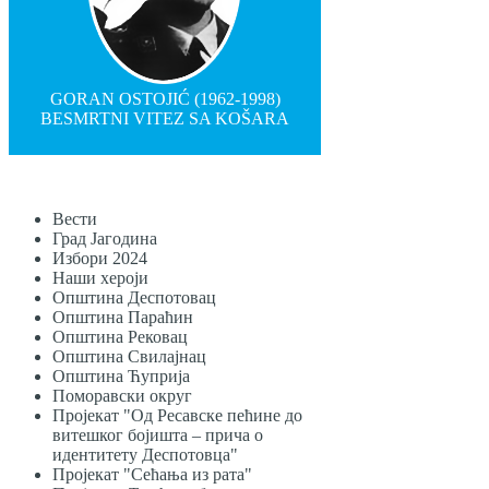
GORAN OSTOJIĆ (1962-1998)
BESMRTNI VITEZ SA KOŠARA
Вести
Град Јагодина
Избори 2024
Наши хероји
Општина Деспотовац
Општина Параћин
Општина Рековац
Општина Свилајнац
Општина Ћуприја
Поморавски округ
Пројекат "Од Ресавске пећине до
витешког бојишта – прича о
идентитету Деспотовца"
Пројекат "Сећања из рата"