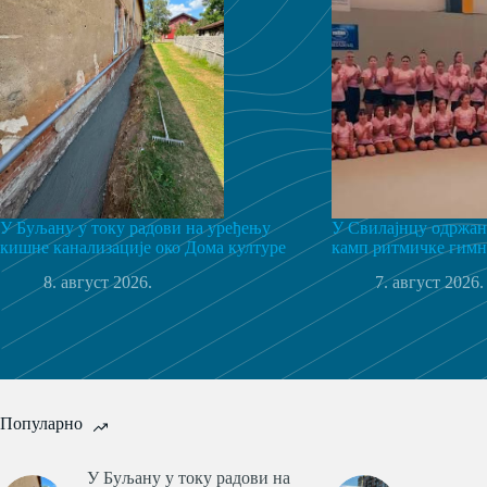
У Буљану у току радови на уређењу
У Свилајнцу одржан
кишне канализације око Дома културе
камп ритмичке гимн
8. август 2026.
7. август 2026.
Популарно
У Буљану у току радови на