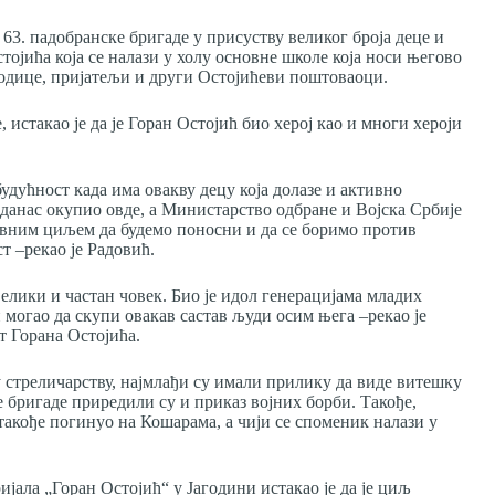
3. падобранске бригаде у присуству великог броја деце и
тојића која се налази у холу основне школе која носи његово
одице, пријатељи и други Остојићеви поштоваоци.
стакао је да је Горан Остојић био херој као и многи хероји
будућност када има овакву децу која долазе и активно
 данас окупио овде, а Министарство одбране и Војска Србије
овним циљем да будемо поносни и да се боримо против
т –рекао је Радовић.
 велики и частан човек. Био је идол генерацијама младих
 могао да скупи овакав састав људи осим њега –рекао је
 Горана Остојића.
 стреличарству, најмлађи су имали прилику да виде витешку
бригаде приредили су и приказ војних борби. Такође,
такође погинуо на Кошарама, а чији се споменик налази у
ла „Горан Остојић“ у Јагодини истакао је да је циљ