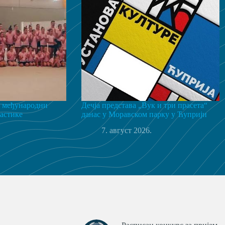
 међународни
Дечја представа „Вук и три прасета“
астике
данас у Моравском парку у Ћуприји
7. август 2026.