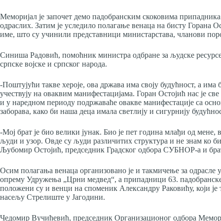
Меморијал је започет демо падобранским скоковима припадника 6
одраслих. Затим је уследило полагање венаца на бисту Горана Ос
име, што су учинили представници министарстава, чланови пор
Синиша Радовић, помоћник министра одбране за људске ресурсе, и
српске војске и српског народа.
-Поштујући такве хероје, ова држава има своју будућност, а има 
учествују на оваквим манифестацијама. Горан Остојић нас је све
и у наредном периоду подржаваће овакве манифестације са осн
заборава, како би наша деца имала светлију и сигурнију будућнос
-Мој брат је био велики јунак. Био је пет година млађи од мене,
људи и узор. Овде су људи различитих структура и не знам ко би
Љубомир Остојић, председник Градског одбора СУБНОР-а и брат
Осим полагања венаца организовано је и такмичење за одрасле у
опрему Удружења „Црни медвед“, а припадници 63. падобранске 
положени су и венци на споменик Александру Раковићу, који је 
насељу Стрелиште у Јагодини.
Чедомир Вучићевић, председник Организационог одбора Меморија