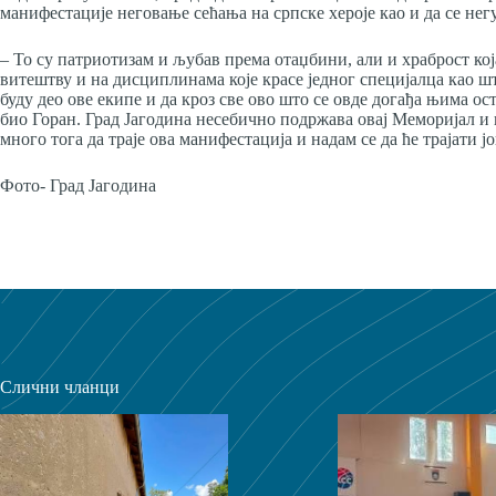
манифестације неговање сећања на српске хероје као и да се негу
– То су патриотизам и љубав према отаџбини, али и храброст ко
витештву и на дисциплинама које красе једног специјалца као шт
буду део ове екипе и да кроз све ово што се овде догађа њима ост
био Горан. Град Јагодина несебично подржава овај Меморијал и 
много тога да траје ова манифестација и надам се да ће трајати ј
Фото- Град Јагодина
Слични чланци