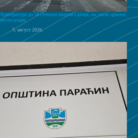
Температуре до 38 степени широм Србије, на снази црвени
метео-аларм
5. август 2026.