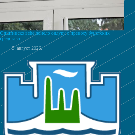
Општинско веће донело одлуку о преносу буџетских
средстава
5. август 2026.