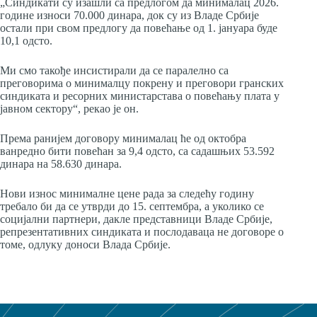
„Синдикати су изашли са предлогом да минималац 2026.
године износи 70.000 динара, док су из Владе Србије
остали при свом предлогу да повећање од 1. јануара буде
10,1 одсто.
Ми смо такође инсистирали да се паралелно са
преговорима о минималцу покрену и преговори гранских
синдиката и ресорних министарстава о повећању плата у
јавном сектору“, рекао је он.
Према ранијем договору минималац ће од октобра
ванредно бити повећан за 9,4 одсто, са садашњих 53.592
динара на 58.630 динара.
Нови износ минималне цене рада за следећу годину
требало би да се утврди до 15. септембра, а уколико се
социјални партнери, дакле представници Владе Србије,
репрезентативних синдиката и послодаваца не договоре о
томе, одлуку доноси Влада Србије.