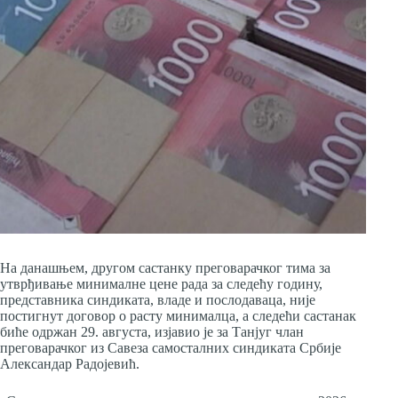
На данашњем, другом састанку преговарачког тима за
утврђивање минималне цене рада за следећу годину,
представника синдиката, владе и послодаваца, није
постигнут договор о расту минималца, а следећи састанак
биће одржан 29. августа, изјавио је за Тан‌југ члан
преговарачког из Савеза самосталних синдиката Србије
Александар Радојевић.