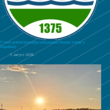
У току реконструкција некадашње Нишке улице у
Параћину
5. август 2026.