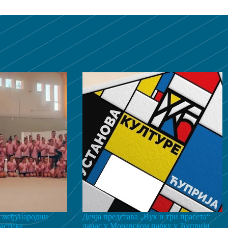
 међународни
Дечја представа „Вук и три прасета“
астике
данас у Моравском парку у Ћуприји