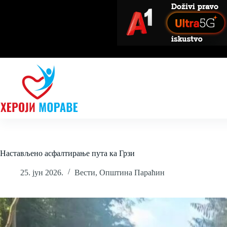
Skip
to
content
Настављено асфалтирање пута ка Грзи
25. јун 2026.
Вести
,
Општина Параћин