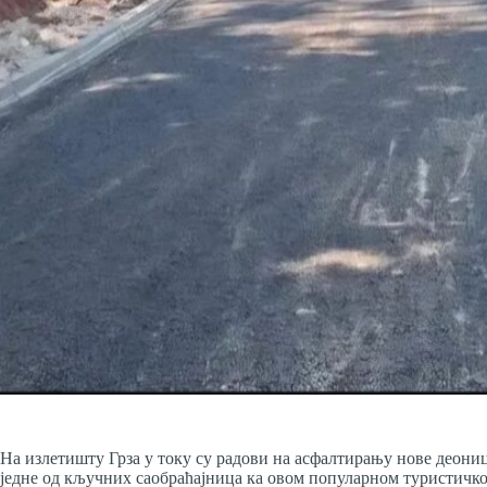
На излетишту Грза у току су радови на асфалтирању нове деониц
једне од кључних саобраћајница ка овом популарном туристичк