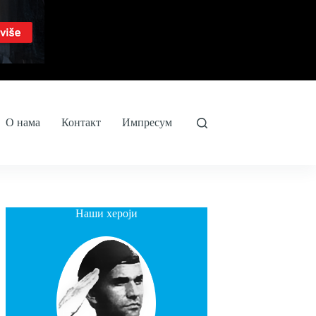
О нама
Контакт
Импресум
Наши хероји