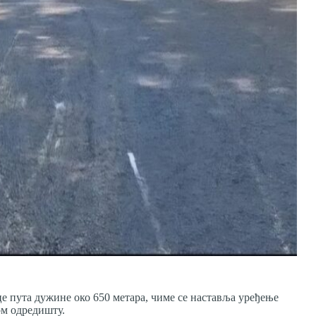
е пута дужине око 650 метара, чиме се наставља уређење
ом одредишту.