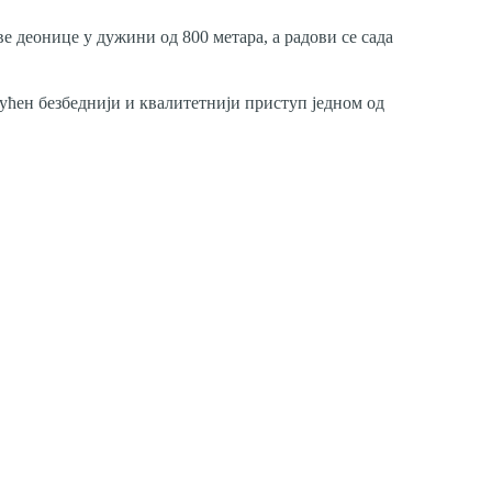
е деонице у дужини од 800 метара, а радови се сада
ћен безбеднији и квалитетнији приступ једном од