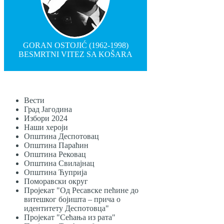
GORAN OSTOJIĆ (1962-1998)
BESMRTNI VITEZ SA KOŠARA
Вести
Град Јагодина
Избори 2024
Наши хероји
Општина Деспотовац
Општина Параћин
Општина Рековац
Општина Свилајнац
Општина Ћуприја
Поморавски округ
Пројекат "Од Ресавске пећине до
витешког бојишта – прича о
идентитету Деспотовца"
Пројекат "Сећања из рата"