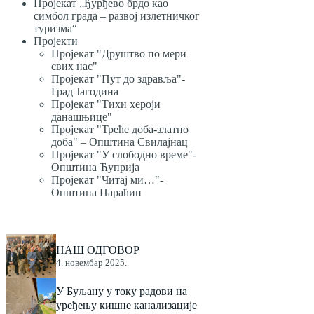
Пројекат „Ђурђево брдо као
симбол града – развој излетничког
туризма“
Пројекти
Пројекат "Друштво по мери
свих нас"
Пројекат "Пут до здравља"-
Град Јагодина
Пројекат "Тихи хероји
данашњице"
Пројекат "Треће доба-златно
доба" – Општина Свилајнац
Пројекат "У слободно време"-
Општина Ћуприја
Пројекат "Читај ми…"-
Општина Параћин
НАШ ОДГОВОР
4. новембар 2025.
У Буљану у току радови на
уређењу кишне канализације