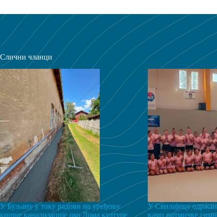
Слични чланци
У Буљану у току радови на уређењу
У Свилајнцу одржан
кишне канализације око Дома културе
камп ритмичке гимн