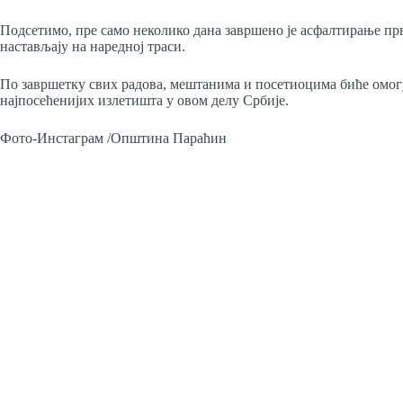
Подсетимо, пре само неколико дана завршено је асфалтирање прв
настављају на наредној траси.
По завршетку свих радова, мештанима и посетиоцима биће омогу
најпосећенијих излетишта у овом делу Србије.
Фото-Инстаграм /Општина Параћин