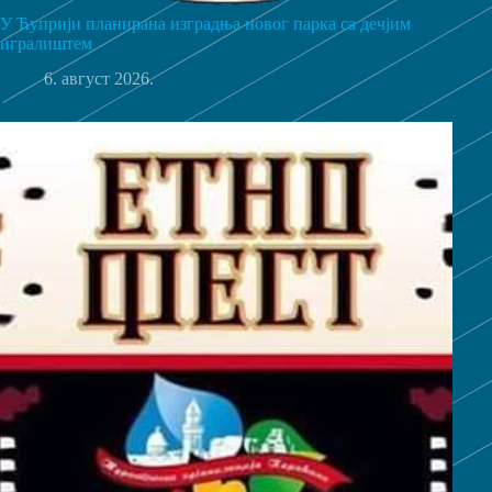
У Ћуприји планирана изградња новог парка са дечјим
игралиштем
6. август 2026.