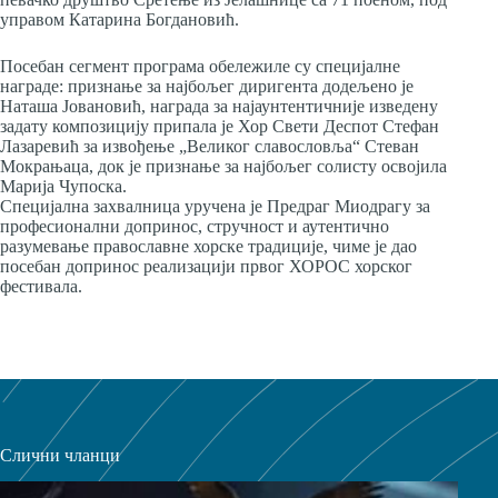
управом Катарина Богдановић.
Посебан сегмент програма обележиле су специјалне
награде: признање за најбољег диригента додељено је
Наташа Јовановић, награда за најаунтентичније изведену
задату композицију припала је Хор Свети Деспот Стефан
Лазаревић за извођење „Великог славословља“ Стеван
Мокрањаца, док је признање за најбољег солисту освојила
Марија Чупоска.
Специјална захвалница уручена је Предраг Миодрагу за
професионални допринос, стручност и аутентично
разумевање православне хорске традиције, чиме је дао
посебан допринос реализацији првог ХОРОС хорског
фестивала.
Слични чланци