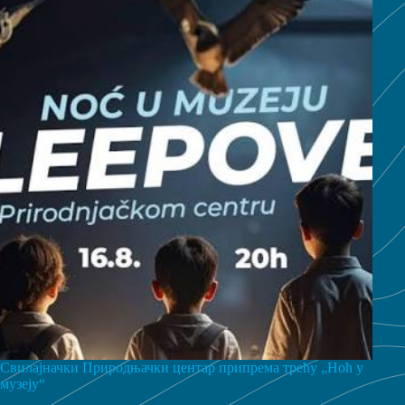
Свилајначки Природњачки центар припрема трећу „Ноћ у
музеју“