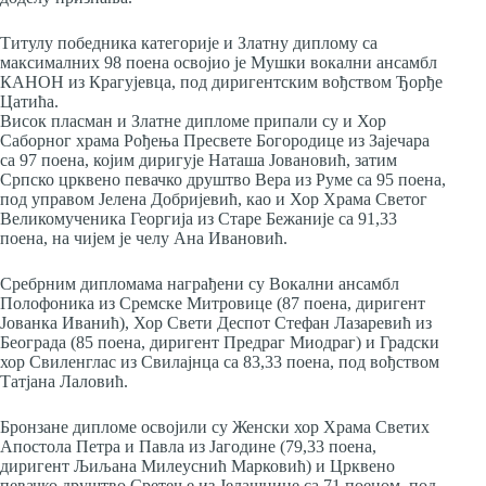
Титулу победника категорије и Златну диплому са
максималних 98 поена освојио је Мушки вокални ансамбл
КАНОН из Крагујевца, под диригентским вођством Ђорђе
Цатића.
Висок пласман и Златне дипломе припали су и Хор
Саборног храма Рођења Пресвете Богородице из Зајечара
са 97 поена, којим диригује Наташа Јовановић, затим
Српско црквено певачко друштво Вера из Руме са 95 поена,
под управом Јелена Добријевић, као и Хор Храма Светог
Великомученика Георгија из Старе Бежаније са 91,33
поена, на чијем је челу Ана Ивановић.
Сребрним дипломама награђени су Вокални ансамбл
Полофоника из Сремске Митровице (87 поена, диригент
Јованка Иванић), Хор Свети Деспот Стефан Лазаревић из
Београда (85 поена, диригент Предраг Миодраг) и Градски
хор Свиленглас из Свилајнца са 83,33 поена, под вођством
Татјана Лаловић.
Бронзане дипломе освојили су Женски хор Храма Светих
Апостола Петра и Павла из Јагодине (79,33 поена,
диригент Љиљана Милеуснић Марковић) и Црквено
певачко друштво Сретење из Јелашнице са 71 поеном, под