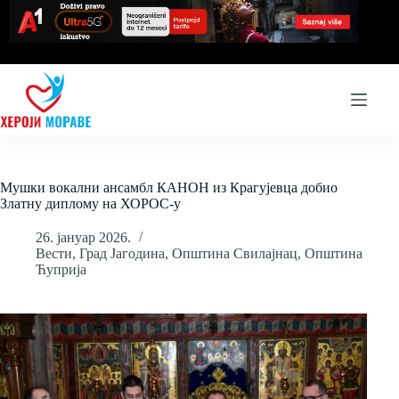
Skip
to
content
Мушки вокални ансамбл КАНОН из Крагујевца дoбио
Златну диплому на ХОРОС-у
26. јануар 2026.
Вести
,
Град Јагодина
,
Општина Свилајнац
,
Општина
Ћуприја