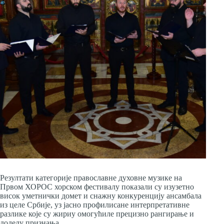
Резултати категорије православне духовне музике на
Првом ХОРОС хорском фестивалу показали су изузетно
висок уметнички домет и снажну конкуренцију ансамбала
из целе Србије, уз јасно профилисане интерпретативне
разлике које су жириу омогућиле прецизно рангирање и
доделу признања.