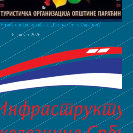
У току пријављивање за „Етно-фест“ у Параћину
6. август 2026.