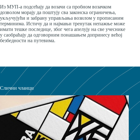
Из МУП-а подсећају да возачи са пробном возачком
дозволом морају да поштују сва законска ограничења,
укључујући и забрану управљања возилом у прописаним
терминима. Истичу да и најмањи тренутак непажње може
имати тешке последице, због чега апелују на све учеснике
у саобраћају да одговорним понашањем допринесу већој
безбедности на путевима.
Слични чланци