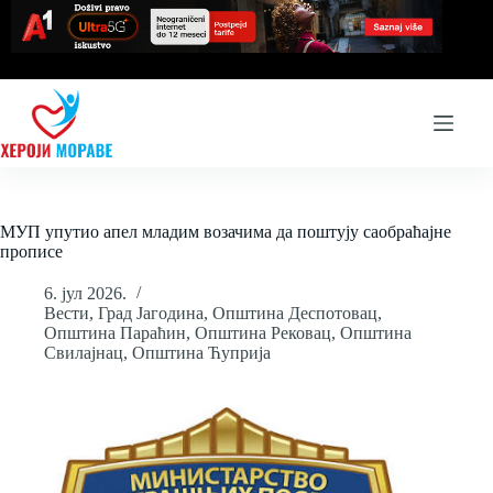
Skip
to
content
МУП упутио апел младим возачима да поштују саобраћајне
прописе
6. јул 2026.
Вести
,
Град Јагодина
,
Општина Деспотовац
,
Општина Параћин
,
Општина Рековац
,
Општина
Свилајнац
,
Општина Ћуприја