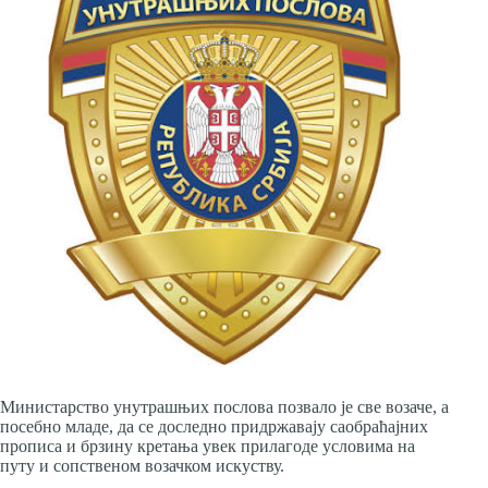
Министарство унутрашњих послова позвало је све возаче, а
посебно младе, да се доследно придржавају саобраћајних
прописа и брзину кретања увек прилагоде условима на
путу и сопственом возачком искуству.