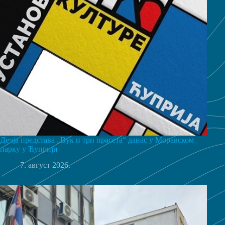
Дечја представа „Вук и три прасета“ данас у Моравском
парку у Ћуприји
7. август 2026.