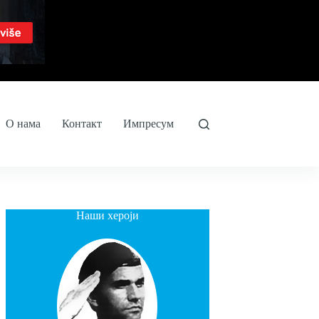
О нама
Контакт
Импресум
Наши хероји