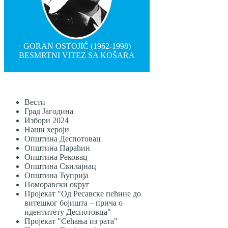
GORAN OSTOJIĆ (1962-1998)
BESMRTNI VITEZ SA KOŠARA
Вести
Град Јагодина
Избори 2024
Наши хероји
Општина Деспотовац
Општина Параћин
Општина Рековац
Општина Свилајнац
Општина Ћуприја
Поморавски округ
Пројекат "Од Ресавске пећине до
витешког бојишта – прича о
идентитету Деспотовца"
Пројекат "Сећања из рата"