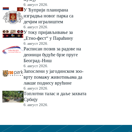
6. август 2026.
У Ћуприји планирана
изградња новог парка са
дечјим игралиштем
6. август 2026.
У току пријављивање за
„Етно-фест“ у Параћину
6. август 2026.
Расписан позив за радове на
деоници будуће брзе пруге
Београд–Ниш
6. август 2026.
Запослени у јагодинском зоо-
врту помажу животињама да
лакше поднесу врућине
6. август 2026.
Tоплотни талас и даље захвата
Србију
6. август 2026.