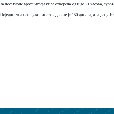
За посетиоце врата музеја биће отворена од 8 до 21 часова, субот
Појединачна цена улазнице за одрасле је 150 динара, а за децу 10