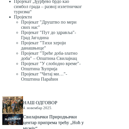
Пројекат „Ђурђево брдо као
симбол града – развој излетничког
туризма“
Пројекти
Пројекат "Друштво по мери
свих нас"
Пројекат "Пут до здравља"-
Град Јагодина
Пројекат "Тихи хероји
данашњице"
Пројекат "Треће доба-златно
доба" – Општина Свилајнац
Пројекат "У слободно време"-
Општина Ћуприја
Пројекат "Читај ми…"-
Општина Параћин
НАШ ОДГОВОР
4. новембар 2025.
Свилајначки Природњачки
центар припрема трећу „Ноћ у
музеју“