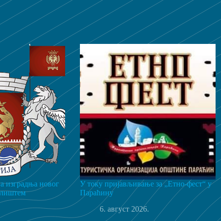
а изградња новог
У току пријављивање за „Етно-фест“ у
алиштем
Параћину
6. август 2026.