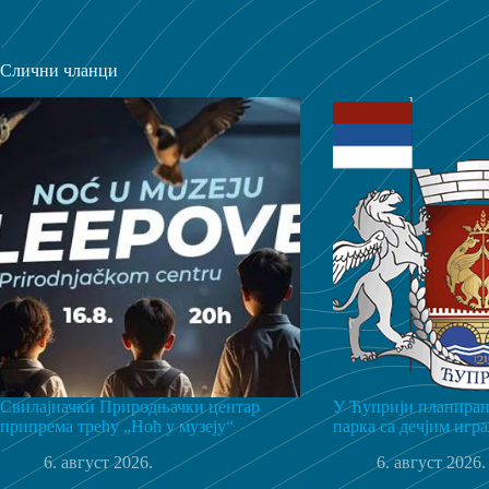
Слични чланци
Свилајначки Природњачки центар
У Ћуприји планиран
припрема трећу „Ноћ у музеју“
парка са дечјим игр
6. август 2026.
6. август 2026.