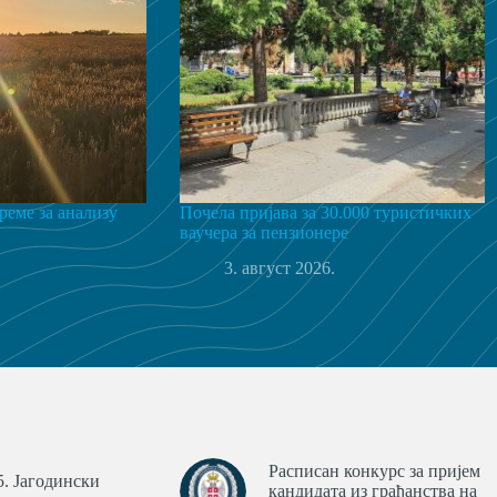
реме за анализу
Почела пријава за 30.000 туристичких
ваучера за пензионере
3. август 2026.
Расписан конкурс за пријем
. Јагодински
кандидата из грађанства на