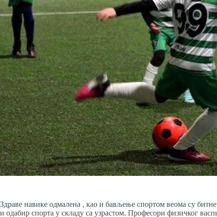
Здраве навике одмалена , као и бављење спортом веома су битне
и одабир спорта у складу са узрастом. Професори физичког васпи