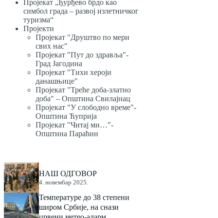
Пројекат „Ђурђево брдо као
симбол града – развој излетничког
туризма“
Пројекти
Пројекат "Друштво по мери
свих нас"
Пројекат "Пут до здравља"-
Град Јагодина
Пројекат "Тихи хероји
данашњице"
Пројекат "Треће доба-златно
доба" – Општина Свилајнац
Пројекат "У слободно време"-
Општина Ћуприја
Пројекат "Читај ми…"-
Општина Параћин
НАШ ОДГОВОР
4. новембар 2025.
Температуре до 38 степени
широм Србије, на снази
црвени метео-аларм