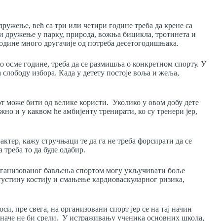
 дружење, већ са три или четири године треба да крене са
 и дружење у парку, природа, вожња бицикла, тротинета и
 године много другачије од потреба десетогодишњака.
ко осме године, треба да се размишља о конкретном спорту. У
а слободу избора. Када у детету постоје воља и жеља,
рт може бити од велике користи. Уколико у овом добу дете
ажно и у каквом ће амбијенту тренирати, ко су тренери јер,
актер, кажу стручњаци те да га не треба форсирати да се
 треба то да буде одабир.
 организованог бављења спортом могу укључивати боље
густину костију и смањење кардиоваскуларног ризика,
си, пре свега, на организовани спорт јер се на тај начин
е иначе не би срели. У истраживању ученика основних школа,