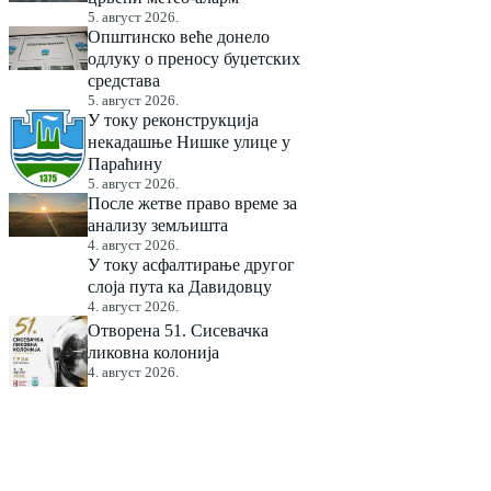
5. август 2026.
Општинско веће донело
одлуку о преносу буџетских
средстава
5. август 2026.
У току реконструкција
некадашње Нишке улице у
Параћину
5. август 2026.
После жетве право време за
анализу земљишта
4. август 2026.
У току асфалтирање другог
слоја пута ка Давидовцу
4. август 2026.
Отворена 51. Сисевачка
ликовна колонија
4. август 2026.