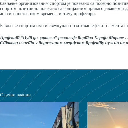
бављење организованим спортом је повезано са посебно позитив
спортом позитивно повезано са социјалним прилагођавањем и да
анксиозности током времена, истичу професори.
Бављење спортом има и свеукупан позитиван ефекат на ментално
Пројекат “
Пут до здравља
“ реализује портал Хероји Мораве
Ставови изнети у подржаном медијском пројекту нужно не изр
Слични чланци