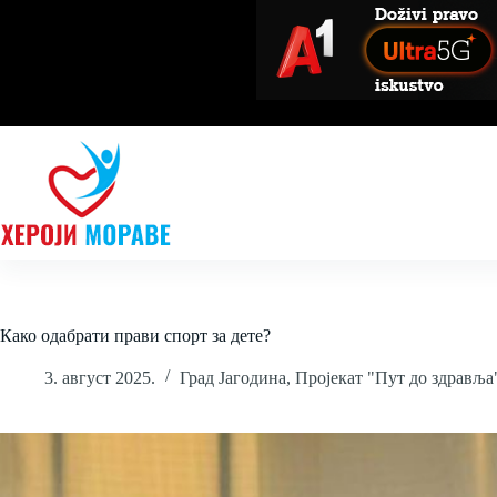
Skip
to
content
Како одабрати прави спорт за дете?
3. август 2025.
Град Јагодина
,
Пројекат "Пут до здравља