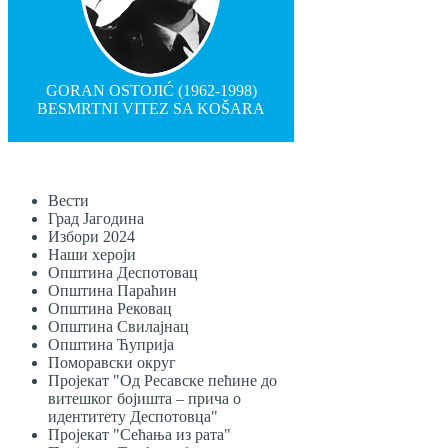
GORAN OSTOJIĆ (1962-1998)
BESMRTNI VITEZ SA KOŠARA
Вести
Град Јагодина
Избори 2024
Наши хероји
Општина Деспотовац
Општина Параћин
Општина Рековац
Општина Свилајнац
Општина Ћуприја
Поморавски округ
Пројекат "Од Ресавске пећине до
витешког бојишта – прича о
идентитету Деспотовца"
Пројекат "Сећања из рата"