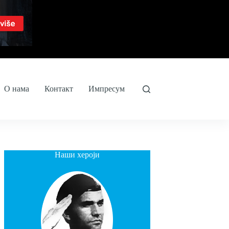
О нама
Контакт
Импресум
Наши хероји