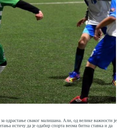
 за одрастање сваког малишана. Али, од велике важности је
тања истичу да је одабир спорта веома битна ставка и да