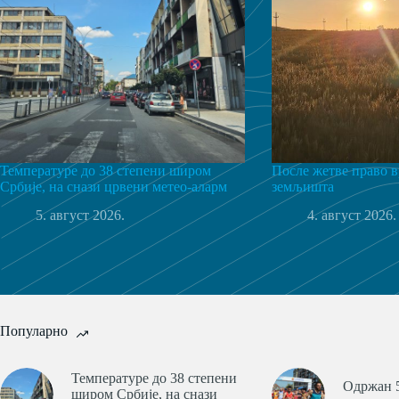
Температуре до 38 степени широм
После жетве право в
Србије, на снази црвени метео-аларм
земљишта
5. август 2026.
4. август 2026.
Популарно
Температуре до 38 степени
Одржан 5
широм Србије, на снази