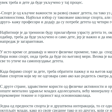
увек треба и дете да буде укључено у тај процес.
-Спорт је од кључне важности за развој сваког детета, па тако уз
активностима. Најбољи избор су такозване школице спорта, али
друго- кажу професори и додају да су потребе детета од четири
Најбитније је да тренинзи буду прилагођени узрасту детета те, о
одабир, треба да буде укључено и само дете, јер је важно и да им
напредак је загарантован.
У исто време се дешавају и многе физичке промене, тако да спо
бира нови спорт, онда треба да буде по његовој мери. Веома је в
све то утиче на самопоуздање детета.
Када бирамо спорт за дете, треба обратити пажњу и на његов кар
бави спортом који му не одговара само ако као родитељ сматра да
С друге стране, здравствене користи од физичке активности и
опште ментално здравље младих адолесцената, већу минералну 
прекомерне тежине и гојазност код основношколаца.
Једна од предности спорта је и друштвена интеракција, то се одно
окупљају млади, како из своје средине тако и из других, који с