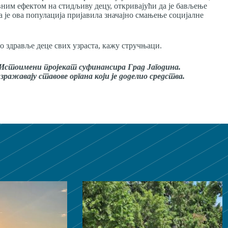
ним ефектом на стидљиву децу, откривајући да је бављење
 је ова популација пријавила значајно смањење социјалне
 здравље деце свих узраста, кажу стручњаци.
 . Истоимени пројекат суфинансира
Град Јагодина
.
ажавају ставове органа који је доделио средства.