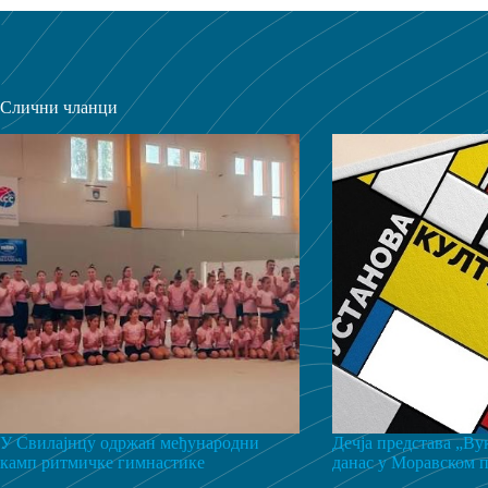
Слични чланци
У Свилајнцу одржан међународни
Дечја представа „Ву
камп ритмичке гимнастике
данас у Моравском 