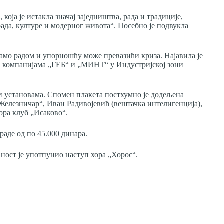
оја је истакла значај заједништва, рада и традиције,
рада, културе и модерног живота“. Посебно је подвукла
само радом и упорношћу може превазићи криза. Најавила је
м компанијама „ГЕБ“ и „МИНТ“ у Индустријској зони
и установама. Спомен плакета постхумно је додељена
Железничар“, Иван Радивојевић (вештачка интелигенција),
ора клуб „Исаково“.
раде од по 45.000 динара.
ност је употпунио наступ хора „Хорос“.