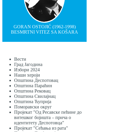
GORAN OSTOJIĆ (1962-1998)
BESMRTNI VITEZ SA KOŠARA
Вести
Град Јагодина
Избори 2024
Наши хероји
Општина Деспотовац
Општина Параћин
Општина Рековац
Општина Свилајнац
Општина Ћуприја
Поморавски округ
Пројекат "Од Ресавске пећине до
витешког бојишта – прича о
идентитету Деспотовца"
Пројекат "Сећања из рата"