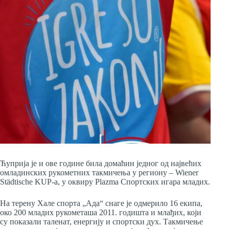
Ћуприја је и ове године била домаћин једног од највећих
омладинских рукометних такмичења у региону – Wiener
Städtische KUP-а, у оквиру Plazma Спортских игара младих.
На терену Хале спорта „Ада“ снаге је одмерило 16 екипа,
око 200 младих рукометаша 2011. годишта и млађих, који
су показали таленат, енергију и спортски дух. Такмичење