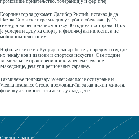
промовише пријатељство, толеранцију и фер-плеј.
Координатор за рукомет, Далибор Ристић, истакао је да
Plazma Спортске игре младих у Србији обележавају 13.
сезону, а на регионалном нивоу 30 година постојања. Циљ
је усмерити децу ка спорту и физичкој активности, а не
мобилним телефонима.
Најбоље екипе из Ћуприје пласираће се у наредну фазу, где
их чекају нови изазови и спортска искуства. Ове године
такмичење је проширено прикључењем Северне
Македоније, јачајући регионалну сарадњу.
Такмичење подржавају Wiener Städtische осигурање и
Vienna Insurance Group, промовишући здрав начин живота,
физичку активност и тимски дух код деце.
Слични чланци