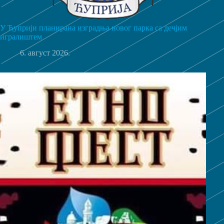
У Ћуприји планирана изградња новог парка са дечјим
игралиштем
6. август 2026.