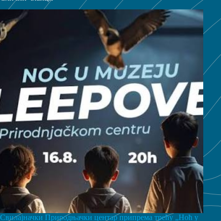
Свилајначки Природњачки центар припрема трећу „Ноћ у