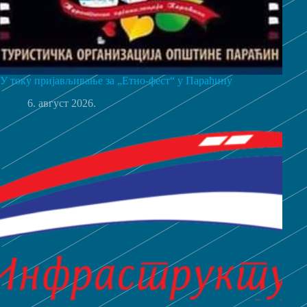
У току пријављивање за „Етно-фест“ у Параћину
6. август 2026.