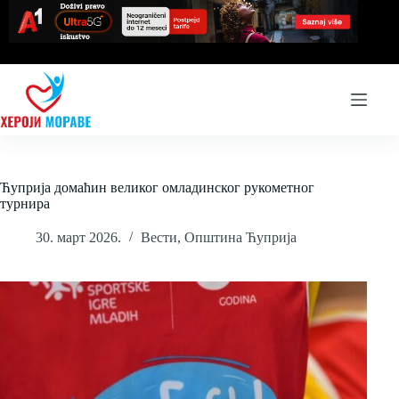
Skip
to
content
Ћуприја домаћин великог омладинског рукометног
турнира
30. март 2026.
Вести
,
Општина Ћуприја