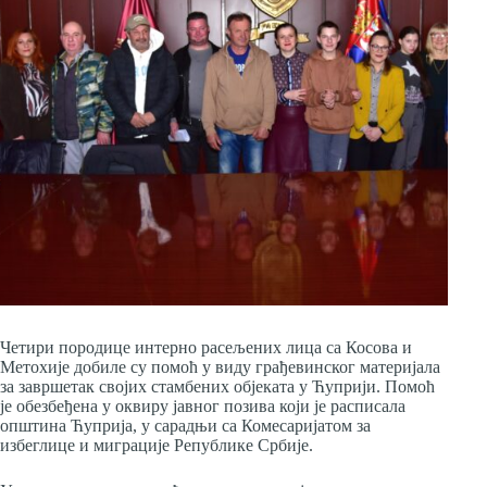
Четири породице интерно расељених лица са Косова и
Метохије добиле су помоћ у виду грађевинског материјала
за завршетак својих стамбених објеката у Ћуприји. Помоћ
је обезбеђена у оквиру јавног позива који је расписала
општина Ћуприја, у сарадњи са Комесаријатом за
избеглице и миграције Републике Србије.