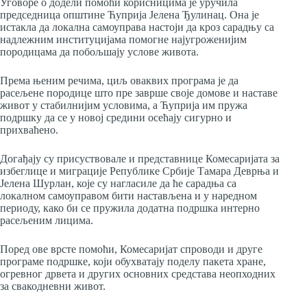
Уговоре о додели помоћи корисницима је уручила
председница општине Ћуприја Јелена Ђулинац. Она је
истакла да локална самоуправа настоји да кроз сарадњу са
надлежним институцијама помогне најугроженијим
породицама да побољшају услове живота.
Према њеним речима, циљ оваквих програма је да
расељене породице што пре заврше своје домове и наставе
живот у стабилнијим условима, а Ћуприја им пружа
подршку да се у новој средини осећају сигурно и
прихваћено.
Догађају су присуствовале и представнице Комесаријата за
избеглице и миграције Републике Србије Тамара Деврња и
Јелена Шурлан, које су нагласиле да ће сарадња са
локалном самоуправом бити настављена и у наредном
периоду, како би се пружила додатна подршка интерно
расељеним лицима.
Поред ове врсте помоћи, Комесаријат спроводи и друге
програме подршке, који обухватају поделу пакета хране,
огревног дрвета и других основних средстава неопходних
за свакодневни живот.