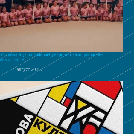
У Свилајнцу одржан међународни камп ритмичке
гимнастике
7. август 2026.