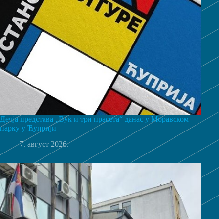
Дечја представа „Вук и три прасета“ данас у Моравском
парку у Ћуприји
7. август 2026.