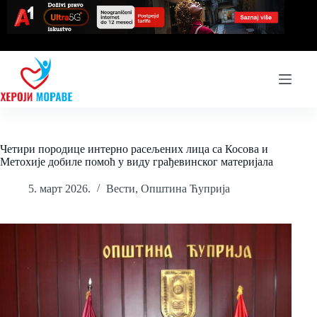
Skip
to
content
Четири породице интерно расељених лица са Косова и
Метохије добиле помоћ у виду грађевинског материјала
5. март 2026.
Вести
,
Општина Ћуприја