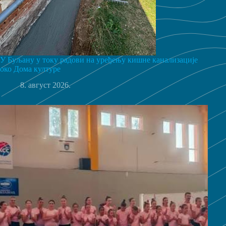
У Буљану у току радови на уређењу кишне канализације
око Дома културе
8. август 2026.