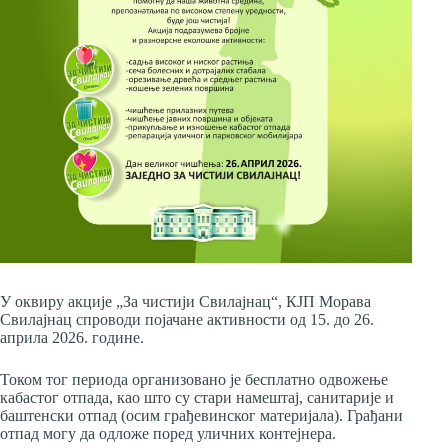
У оквиру акције „За чистији Свилајнац“, КЈП Морава
Свилајнац спроводи појачане активности од 15. до 26.
априла 2026. године.
Током тог периода организовано је бесплатно одвожење
кабастог отпада, као што су стари намештај, санитарије и
баштенски отпад (осим грађевинског материјала). Грађани
отпад могу да одложе поред уличних контејнера.