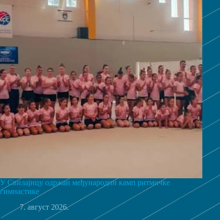
У Свилајнцу одржан међународни камп ритмичке
гимнастике
7. август 2026.