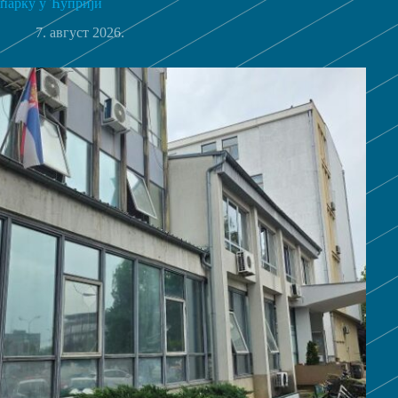
парку у Ћуприји
7. август 2026.