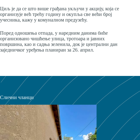
Циљ је да се што више грађана укључи у акцију, која се
организује већ трећу годину и окупља све већи број
учесника, кажу у комуналном предузећу.
Поред одношења отпада, у наредним данима биће
организовано чишћење улица, тротоара и јавних
површина, као и садња зеленила, док је централни дан
заједничког уређења планиран за 26. април.
Слични чланци