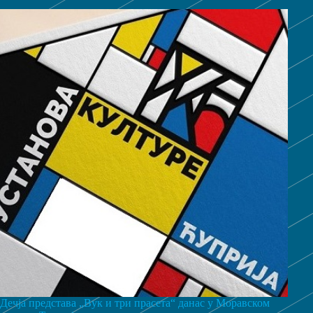
Дечја представа „Вук и три прасета“ данас у Моравском