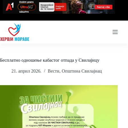
Skip
to
content
Бесплатно одношење кабастог отпада у Свилајнцу
21. април 2026.
Вести
,
Општина Свилајнац