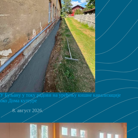
У Буљану у току радови на уређењу кишне канализације
око Дома културе
8. август 2026.