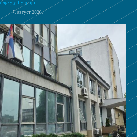
парку у Ћуприји
7. август 2026.