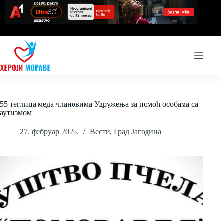
Skip
to
content
55 теглица меда члановима Удружења за помоћ особама са
аутизмом
27. фебруар 2026.
Вести
,
Град Јагодина