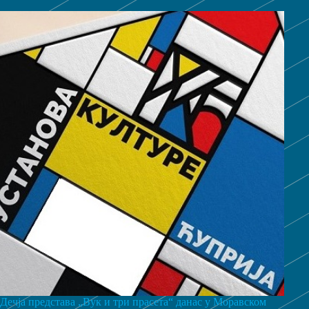
Дечја представа „Вук и три прасета“ данас у Моравском