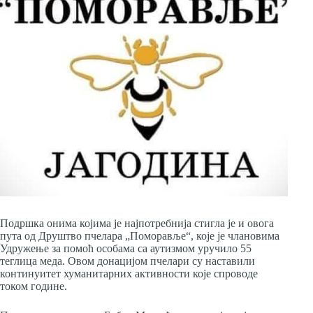
Подршка онима којима је најпотребнија стигла је и овога
пута од Друштво пчелара „Поморавље“, које је члановима
Удружење за помоћ особама са аутизмом уручило 55
теглица меда. Овом донацијом пчелари су наставили
континуитет хуманитарних активности које спроводе
током године.