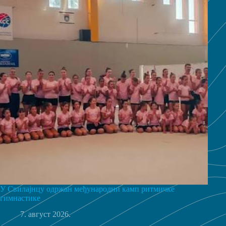
У Свилајнцу одржан међународни камп ритмичке
гимнастике
7. август 2026.