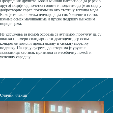
Председник друштва Бобан Мишић нагласио је да је реч о
другој акцији од почетка године и подсетио да је до сада у
добротворне сврхе поклоњено око стотину теглица меда.
Како је истакао, жеља пчелара је да симболичним гестом
измаме осмех малишанима и пруже подршку њиховим
породицама.
Из удружења за помоћ особама са аутизмом поручују да су
овакви примери солидарности драгоцени, јер осим
конкретне помоћи представљају и снажну моралну
подршку. На крају сусрета, донаторима је уручена
захвалница као знак признања за несебичну помоћ и
успешну сарадњу.
Слични чланци