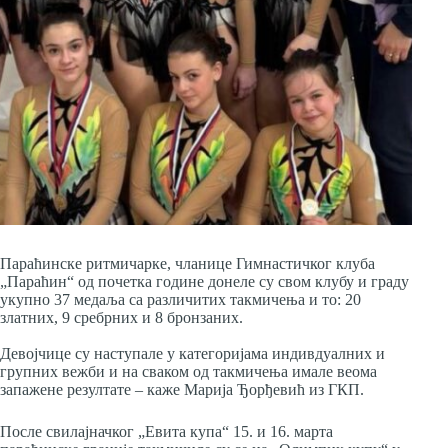
Параћинске ритмичарке, чланице Гимнастичког клуба
„Параћин“ од почетка године донеле су свом клубу и граду
укупно 37 медаља са различитих такмичења и то: 20
златних, 9 сребрних и 8 бронзаних.
Девојчице су наступале у категоријама индивдуалних и
групних вежби и на сваком од такмичења имале веома
запажене резултате – каже Марија Ђорђевић из ГКП.
После свилајначког „Евита купа“ 15. и 16. марта