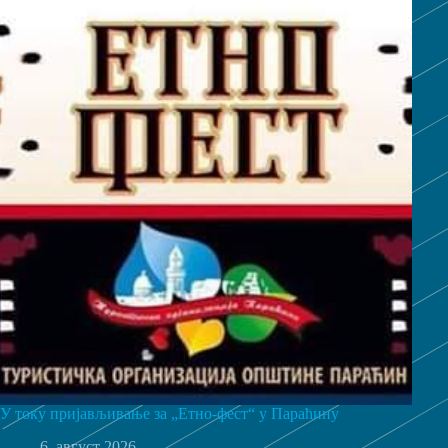
У току пријављивање за „Етно-фест“ у Параћину
6. август 2026.