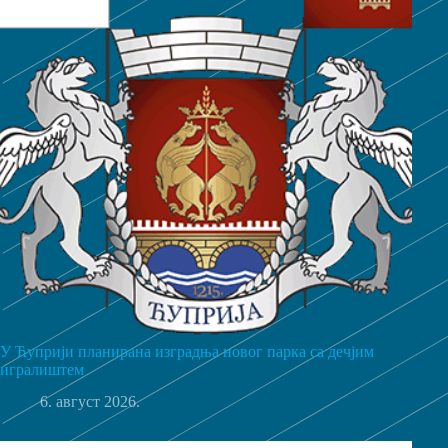
У Ћуприји планирана изградња новог парка са дечјим
игралиштем
6. август 2026.