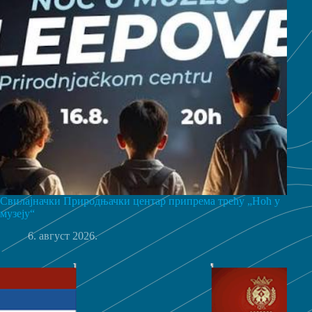
Свилајначки Природњачки центар припрема трећу „Ноћ у
музеју“
6. август 2026.