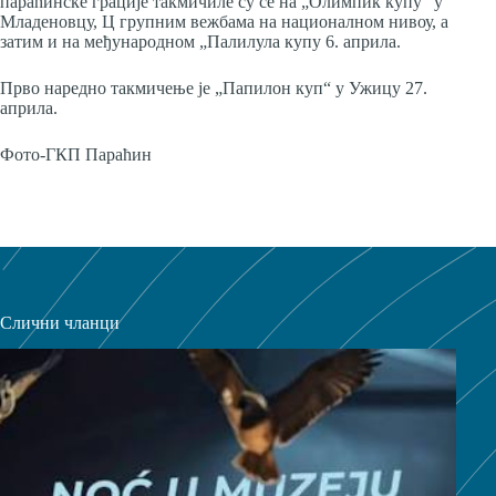
параћинске грације такмичиле су се на „Олимпик купу“ у
Младеновцу, Ц групним вежбама на националном нивоу, а
затим и на међународном „Палилула купу 6. априла.
Прво наредно такмичење је „Папилон куп“ у Ужицу 27.
априла.
Фото-ГКП Параћин
Слични чланци